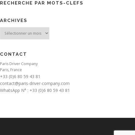
RECHERCHE PAR MOTS-CLEFS
ARCHIVES
Archives
CONTACT
Paris Driver Company
Paris, France
+33 (0)6 80 59 43 81
contact@paris-driver-company.com
WhatsApp N° : +33 (0)6 80 59 43 81
Copyright © 2026 Paris Driver Company
–
OnePress
thème par