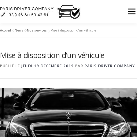
Aller
au
Menu
contenu
Accueil
»
News
»
Nos services
»
Mise à disposition d’un véhicule
QUI SOMMES-NOUS
NOS SERVICES
Mise à disposition d’un véhicule
NOTRE FLOTTE
CONTACT
PUBLIÉ LE
JEUDI 19 DÉCEMBRE 2019
PAR
PARIS DRIVER COMPANY
Consulter les détails de notre flotte
RÉSERVATION | DEVIS
FR :