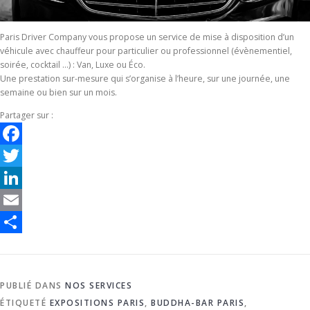
Paris Driver Company vous propose un service de mise à disposition d’un
véhicule avec chauffeur pour particulier ou professionnel (évènementiel,
soirée, cocktail …) : Van, Luxe ou Éco.
Une prestation sur-mesure qui s’organise à l’heure, sur une journée, une
semaine ou bien sur un mois.
Partager sur :
Facebook
Twitter
LinkedIn
Email
Partager
PUBLIÉ DANS
NOS SERVICES
ÉTIQUETÉ
EXPOSITIONS PARIS
,
BUDDHA-BAR PARIS
,