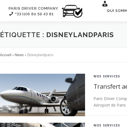
Aller
au
QUI SOM
contenu
ÉTIQUETTE :
DISNEYLANDPARIS
Accueil
»
News
»
Disneylandparis
NOS SERVICES
Transfert a
Paris Driver Comp
Aéroport de Paris
NOS SERVICES