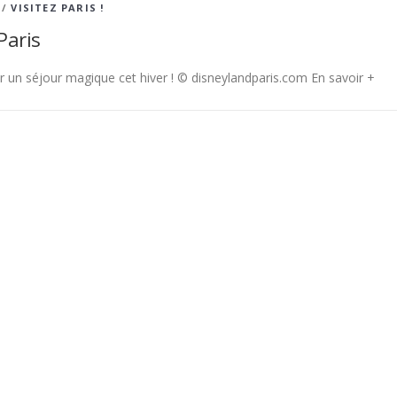
/
VISITEZ PARIS !
Paris
r un séjour magique cet hiver ! © disneylandparis.com En savoir +