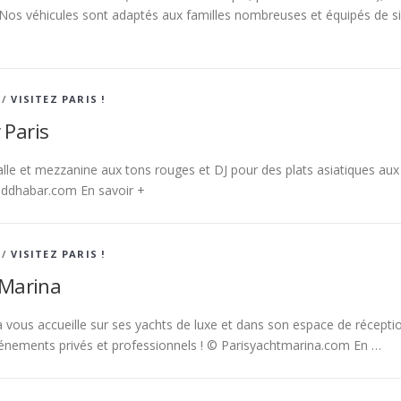
Nos véhicules sont adaptés aux familles nombreuses et équipés de s
/
VISITEZ PARIS !
 Paris
alle et mezzanine aux tons rouges et DJ pour des plats asiatiques aux
uddhabar.com En savoir +
/
VISITEZ PARIS !
 Marina
a vous accueille sur ses yachts de luxe et dans son espace de récepti
énements privés et professionnels ! © Parisyachtmarina.com En …