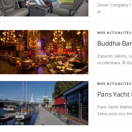
Driver Company ! 
et …
NOS ACTUALITÉS
Buddha-Bar
Espaces salons, s
occidentaux. © B
NOS ACTUALITÉS
Paris Yacht
Paris Yacht Marin
Seine pour vos év