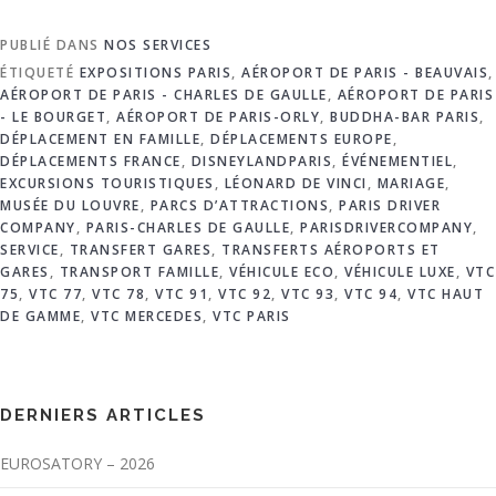
PUBLIÉ DANS
NOS SERVICES
ÉTIQUETÉ
EXPOSITIONS PARIS
,
AÉROPORT DE PARIS - BEAUVAIS
,
AÉROPORT DE PARIS - CHARLES DE GAULLE
,
AÉROPORT DE PARIS
- LE BOURGET
,
AÉROPORT DE PARIS-ORLY
,
BUDDHA-BAR PARIS
,
DÉPLACEMENT EN FAMILLE
,
DÉPLACEMENTS EUROPE
,
DÉPLACEMENTS FRANCE
,
DISNEYLANDPARIS
,
ÉVÉNEMENTIEL
,
EXCURSIONS TOURISTIQUES
,
LÉONARD DE VINCI
,
MARIAGE
,
MUSÉE DU LOUVRE
,
PARCS D’ATTRACTIONS
,
PARIS DRIVER
COMPANY
,
PARIS-CHARLES DE GAULLE
,
PARISDRIVERCOMPANY
,
SERVICE
,
TRANSFERT GARES
,
TRANSFERTS AÉROPORTS ET
GARES
,
TRANSPORT FAMILLE
,
VÉHICULE ECO
,
VÉHICULE LUXE
,
VTC
75
,
VTC 77
,
VTC 78
,
VTC 91
,
VTC 92
,
VTC 93
,
VTC 94
,
VTC HAUT
DE GAMME
,
VTC MERCEDES
,
VTC PARIS
DERNIERS ARTICLES
EUROSATORY – 2026