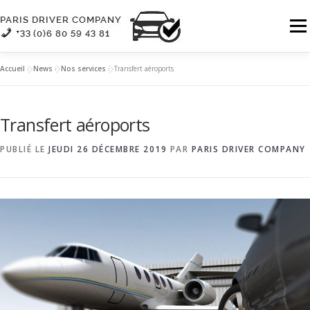
Aller
au
Menu
contenu
Accueil
»
News
»
Nos services
»
Transfert aéroports
QUI SOMMES-NOUS
NOS SERVICES
Transfert aéroports
NOTRE FLOTTE
CONTACT
PUBLIÉ LE
JEUDI 26 DÉCEMBRE 2019
PAR
PARIS DRIVER COMPANY
Consulter les détails de notre flotte
RÉSERVATION | DEVIS
FR :