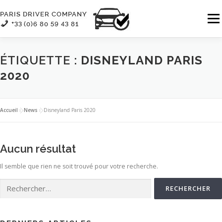
Aller
au
Menu
contenu
QUI SOMMES-NOUS
NOS SERVICES
ÉTIQUETTE :
DISNEYLAND PARIS
2020
NOTRE FLOTTE
CONTACT
Accueil
»
News
»
Disneyland Paris 2020
Consulter les détails de notre flotte
RÉSERVATION | DEVIS
FR :
Aucun résultat
Il semble que rien ne soit trouvé pour votre recherche.
Rechercher :